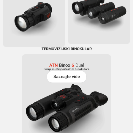
TERMOVIZIJSKI BINOKULAR
ATN
Binox
6
Dual
Serija multispektralnih binokulara
Saznajte više