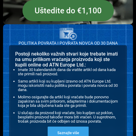
Uštedite do €1,100
POLITIKA POVRATA I POVRATA NOVCA OD 30 DANA
Postoji nekoliko važnih stvari koje trebate imati
na umu prilikom vraćanja proizvoda koji ste
kupili online od ATN Europe Ltd.:
Imate 30 kalendarskih dana da vratite artikl od dana kada
ste primili naš proizvod.
Samo artikli koji su kupljeni izravno od ATN Europe Ltd.
mogu iskoristiti našu politiku povrata i povrata novca od 30
dana.
Molimo osigurajte da artikl koji vraćate bude ponovno
zapakiran sa svim priborom, adapterima i dokumentacijom
koja je bila uključena kada ste ga primili.
U slučaju da proizvod koji vraćate, bio kupljen uz poklon,
besplatni proizvod također mora biti vraćen. U suprotnom,
trošak proizvoda bit će odbijen od iznosa povrata.
Saznajte više