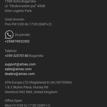
1588 Sofia Bugarska
ul. "Okolovrasten put" 456B
Inter Logistic Park
Ured otvoren:
Pon-Pet 9:00 do 17:00 (GMT+2)
Za poruke:
+359879932392
Telefoni:
+359 32570140
Bugarska
support@atneu.com
sales@atneu.com
dealers@atneu.com
ATN Europe LTD (Registered in UK) 09755904
1 & 2 Skylon Place, Hursey Rd
Hereford HR2 6NX, United Kingdom
Office Open:
Mon-Fri 9:00 to 17:00 (GMT+1)