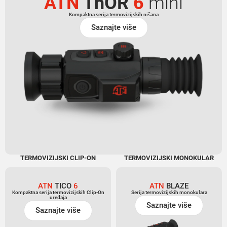
ATN
ThOR
6
mini
Kompaktna serija termovizijskih nišana
Saznajte više
TERMOVIZIJSKI CLIP-ON
TERMOVIZIJSKI MONOKULAR
ATN
TICO
6
ATN
BLAZE
Kompaktna serija termovizijskih Clip-On
Serija termovizijskih monokulara
uređaja
Saznajte više
Saznajte više