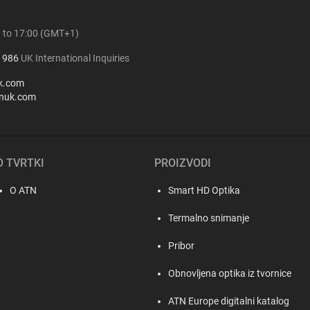
0 to 17:00 (GMT+1)
1986
UK International Inquiries
k.com
nuk.com
O TVRTKI
PROIZVODI
O ATN
Smart HD Optika
Termalno snimanje
Pribor
Obnovljena optika iz tvornice
ATN Europe digitalni katalog