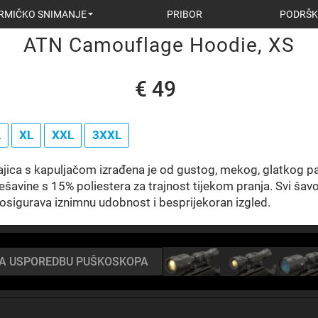
RMIČKO SNIMANJE
PRIBOR
PODRŠK
ATN Camouflage Hoodie, XS
€ 49
L
XL
XXL
3XXL
ica s kapuljačom izrađena je od gustog, mekog, glatkog pa
avine s 15% poliestera za trajnost tijekom pranja. Svi šavo
 osigurava iznimnu udobnost i besprijekoran izgled.
ZA USPOREDBU PUŠKOSKOPA