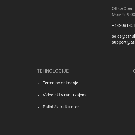
Office Open:
Mon-Fri 9:0
+44208145
sales@atnu
support@at
TEHNOLOGIJE
Termalno snimanje
Video aktiviran trzajem
Balistički kalkulator