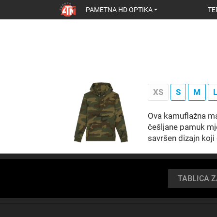
PAMETNA HD OPTIKA
TE
XS
S
M
Ova kamuflažna maj
češljane pamuk mješ
savršen dizajn koji
TABLICA 