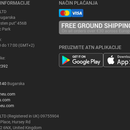
INFORMACIJE
NAČIN PLAĆANJA
 LTD
Bugarska
asten put" 456B
ic Park
:
0 do 17:00 (GMT+2)
PREUZMITE ATN APLIKACIJE
ke:
2392
140
Bugarska
neu.com
u.com
neu.com
LTD (Registered in UK) 09755904
 Place, Hursey Rd
2 6NX, United Kingdom