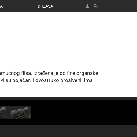
person
search
A
DRŽAVA
mučnog flisa. Izrađena je od fine organske
vi su pojačani i dvostruko prošiveni. Ima