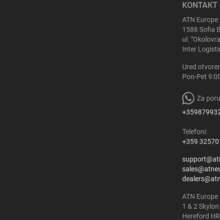
KONTAKT 
ATN Europe
1588 Sofia 
ul. "Okolovr
Inter Logist
Ured otvoren
Pon-Pet 9:0
Za poru
+35987993
Telefoni:
+359 32570
support@at
sales@atne
dealers@at
ATN Europe 
1 & 2 Skylon
Hereford HR