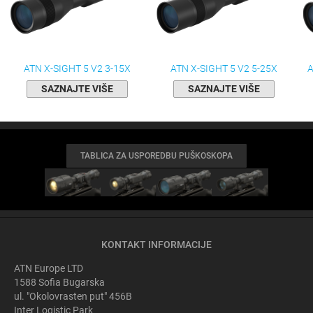
ATN X-SIGHT 5 V2 3-15X
ATN X-SIGHT 5 V2 5-25X
A
SAZNAJTE VIŠE
SAZNAJTE VIŠE
TABLICA ZA USPOREDBU PUŠKOSKOPA
KONTAKT INFORMACIJE
ATN Europe LTD
1588 Sofia Bugarska
ul. "Okolovrasten put" 456B
Inter Logistic Park