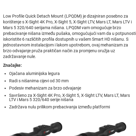
Low Profile Quick Detach Mount (LPQDM) je dizajniran posebno za
korištenje s X-Sight 4K Pro, X-Sight 5, X-Sight LTV, Mars LT, Mars LTV i
Mars 5 320/640 serijama nišana. LPQDM vam omogućuje brzo
prebacivanje nišana između pušaka, omogućujući vam da u potpunosti
iskoristite 6 različitih profila dostupnih u vašem Smart HD nišanu. S
jednostavnom instalacijom i lakom upotrebom, ovaj mehanizam za
brzo odvajanje pruža praktičan način za promjenu oružja uz
zadržavanje nule.
Značajke:
Ojačana aluminijska legura
Radi s nišanima cijevi od 30 mm
Podesiv mehanizam za brzo odvajanje
Savršeno za X-Sight 4K Pro, X-Sight 5, X-Sight LTV, Mars LT, Mars
LTV i Mars 5 320/640 serije nišana
Zadržava nulu prilikom prebacivanja između platformi