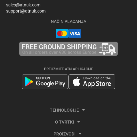
sales@atnuk.com
support@atnuk.com
NAČIN PLAĆANJA
PREUZMITE ATN APLIKACIJE
TEHNOLOGIJE
O TVRTKI
Termalno snimanje
PROIZVODI
O ATN
Video aktiviran trzajem