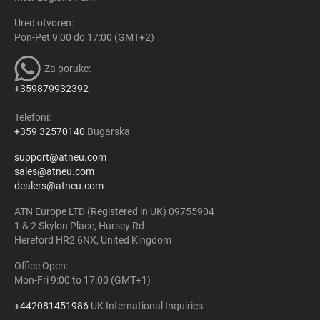
Ured otvoren:
Pon-Pet 9:00 do 17:00 (GMT+2)
Za poruke:
+359879932392
Telefoni:
+359 32570140
Bugarska
support@atneu.com
sales@atneu.com
dealers@atneu.com
ATN Europe LTD (Registered in UK) 09755904
1 & 2 Skylon Place, Hursey Rd
Hereford HR2 6NX, United Kingdom
Office Open:
Mon-Fri 9:00 to 17:00 (GMT+1)
+442081451986
UK International Inquiries