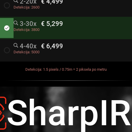
2-20x
€ 4,499
radio_button_unchecked
Detekcija:
2600
3-30x
€ 5,299
done
Detekcija:
3800
4-40x
€ 6,499
radio_button_unchecked
Detekcija:
5000
Detekcija: 1.5 pixels / 0.75m = 2 piksela po metru
SharpI