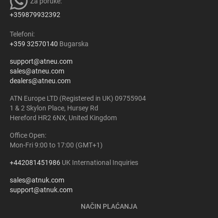
Za poruke:
+359879932392
Telefoni:
+359 32570140
Bugarska
support@atneu.com
sales@atneu.com
dealers@atneu.com
ATN Europe LTD (Registered in UK) 09755904
1 & 2 Skylon Place, Hursey Rd
Hereford HR2 6NX, United Kingdom
Office Open:
Mon-Fri 9:00 to 17:00 (GMT+1)
+442081451986
UK International Inquiries
sales@atnuk.com
support@atnuk.com
NAČIN PLAĆANJA