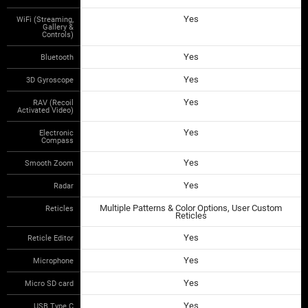
Yes
WiFi (Streaming,
Gallery &
Controls)
Yes
Bluetooth
Yes
3D Gyroscope
Yes
RAV (Recoil
Activated Video)
Yes
Electronic
Compass
Yes
Smooth Zoom
Yes
Radar
Multiple Patterns & Color Options, User Custom
Reticles
Reticles
Yes
Reticle Editor
Yes
Microphone
Yes
Micro SD card
Yes
USB Type C