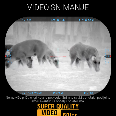
VIDEO SNIMANJE
Nema više priča o igri koja je pobjegla. Snimite svaki trenutak i podijelite
svoju avanturu s obitelji i prijateljima.