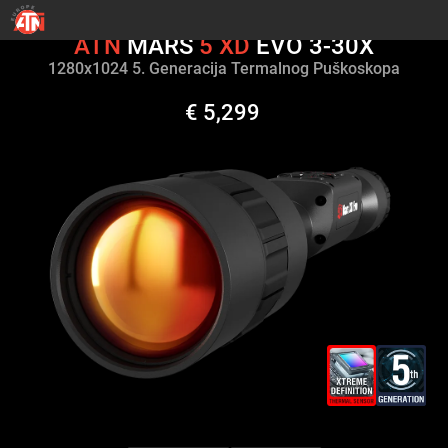
ATN
MARS
5
XD
EVO 3-30X
1280х1024 5. Generacija Termalnog Puškoskopa
€ 5,299