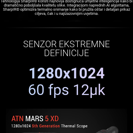
Tehnologija SharpIR© koristi najnovija dostignuća umjetne inteligencije kako bi
dramatično poboljšala kvalitetu slike. Integracijom naprednih AI algoritama,
SharpIR© optimizira termalno snimanje kako bi pružila oštar i detaljan prikaz
ciljeva, čak i u najizazovnijim uvjetima.
SENZOR EKSTREMNE
DEFINICIJE
1280x1024
60 fps 12μk