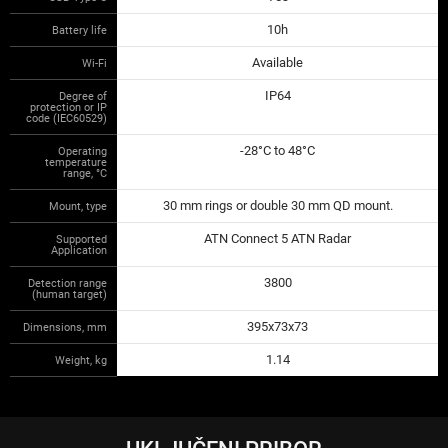
10h
Battery life
Available
Wi-Fi
IP64
Degree of
protection or IP
code (IEC60529)
-28°C to 48°C
Operating
temperature
range, °С
30 mm rings or double 30 mm QD mount.
Mount, type
ATN Connect 5 ATN Radar
Supported
Application
3800
Detection range
(human target)
395x73x73
Dimensions, mm
1.14
Weight, kg