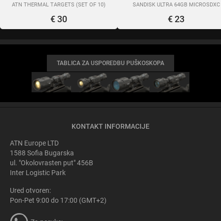
ATN THERMAL TARGETS (SET OF 10)
SANDISK ULTRA 64GB MICROSDXC
€ 30
€ 23
TABLICA ZA USPOREDBU PUŠKOSKOPA
KONTAKT INFORMACIJE
ATN Europe LTD
1588 Sofia Bugarska
ul. "Okolovrasten put" 456B
Inter Logistic Park
Ured otvoren:
Pon-Pet 9:00 do 17:00 (GMT+2)