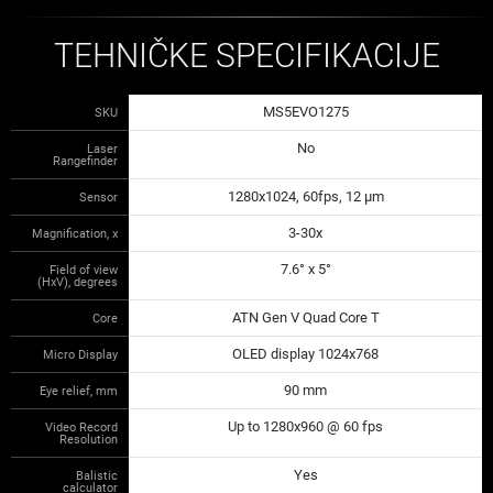
TEHNIČKE SPECIFIKACIJE
MS5EVO1275
SKU
No
Laser
Rangefinder
1280x1024, 60fps, 12 µm
Sensor
3-30x
Magnification, x
7.6° x 5°
Field of view
(HxV), degrees
ATN Gen V Quad Core T
Core
OLED display 1024x768
Micro Display
90 mm
Eye relief, mm
Up to 1280x960 @ 60 fps
Video Record
Resolution
Yes
Balistic
calculator