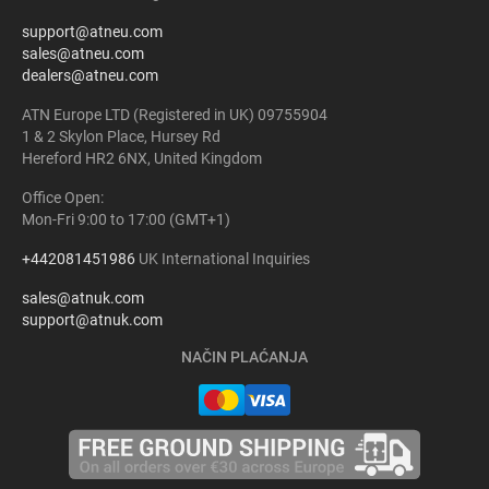
support@atneu.com
sales@atneu.com
dealers@atneu.com
ATN Europe LTD (Registered in UK) 09755904
1 & 2 Skylon Place, Hursey Rd
Hereford HR2 6NX, United Kingdom
Office Open:
Mon-Fri 9:00 to 17:00 (GMT+1)
+442081451986
UK International Inquiries
sales@atnuk.com
support@atnuk.com
NAČIN PLAĆANJA