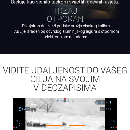
Djeluje kao sjenilo tijekom svijetlih dnevnih uvjeta.
TRZAJ
OTPORAN
Dizajniran da izdrži pritiske oružja visokog kalibra.
ABL je izrađen od očvrslog aluminijskog legura s otpornom
elektronikom na udarce.
VIDITE UDALJENOST DO VAŠEG
CILJA NA SVOJIM
VIDEOZAPISIMA