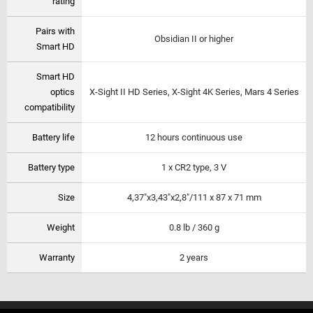
rating
Pairs with
Obsidian II or higher
Smart HD
Smart HD
optics
X-Sight II HD Series, X-Sight 4K Series, Mars 4 Series
compatibility
Battery life
12 hours continuous use
Battery type
1 x CR2 type, 3 V
Size
4,37"x3,43"x2,8"/111 x 87 x 71 mm
Weight
0.8 lb / 360 g
Warranty
2 years