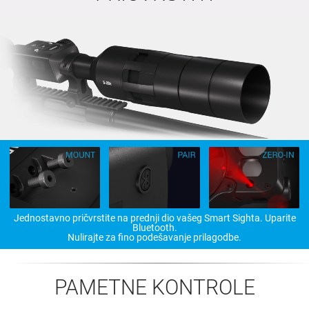
Jednostavno pričvrstite na prednji dio vašeg Smart Sighta. Uparite
Bluetooth.
Nulirajte za fino podešavanje prilagodbe.
PAMETNE KONTROLE