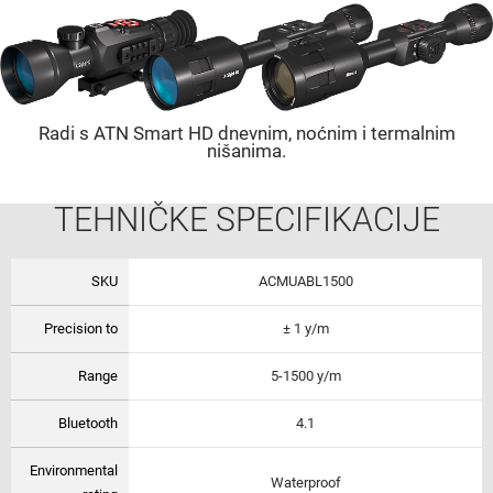
Radi s ATN Smart HD dnevnim, noćnim i termalnim
nišanima.
TEHNIČKE SPECIFIKACIJE
SKU
ACMUABL1500
Precision to
± 1 y/m
Range
5-1500 y/m
Bluetooth
4.1
Environmental
Waterproof