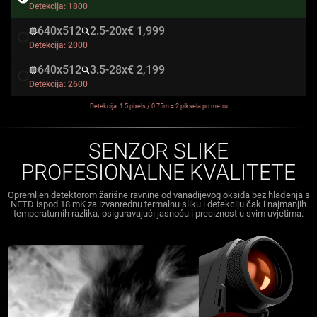
Detekcija:
1800
640x512
2.5-20x
€ 1,999
Detekcija:
2000
640x512
3.5-28x
€ 2,199
Detekcija:
2600
Detekcija: 1.5 pixels / 0.75m = 2 piksela po metru
SENZOR SLIKE
PROFESIONALNE KVALITETE
Opremljen detektorom žarišne ravnine od vanadijevog oksida bez hlađenja s
NETD ispod 18 mK za izvanrednu termalnu sliku i detekciju čak i najmanjih
temperaturnih razlika, osiguravajući jasnoću i preciznost u svim uvjetima.