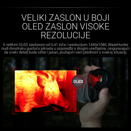
VELIKI ZASLON U BOJI
OLED ZASLON VISOKE
REZOLUCIJE
S velikim OLED zaslonom od 0,41 inča i rezolucijom 1440x1080, BlazeHunter
nudi dvostruku gustoću piksela u usporedbi s drugim uređajima, osiguravajući
da svaki detalj bude oštar i jasan, pružajući vam prednost u svakoj situaciji.