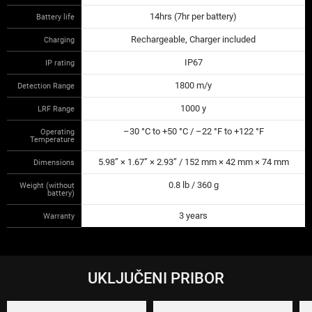
14hrs (7hr per battery)
Battery life
Rechargeable, Charger included
Charging
IP67
IP rating
1800 m/y
Detection Range
1000 y
LRF Range
–30 °C to +50 °C / –22 °F to +122 °F
Operating
Temperature
5.98” × 1.67” × 2.93” / 152 mm × 42 mm × 74 mm
Dimensions
0.8 lb / 360 g
Weight (without
battery)
3 years
Warranty
UKLJUČENI PRIBOR