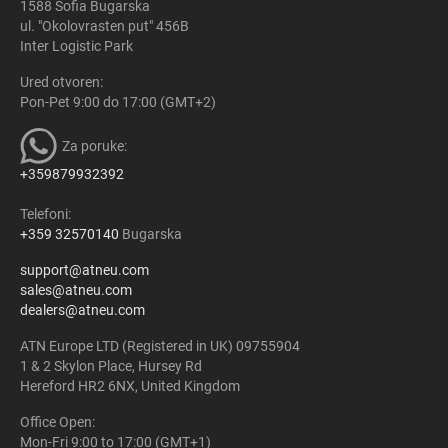
1588 Sofia Bugarska
ul. "Okolovrasten put" 456B
Inter Logistic Park
Ured otvoren:
Pon-Pet 9:00 do 17:00 (GMT+2)
Za poruke:
+359879932392
Telefoni:
+359 32570140
Bugarska
support@atneu.com
sales@atneu.com
dealers@atneu.com
ATN Europe LTD (Registered in UK) 09755904
1 & 2 Skylon Place, Hursey Rd
Hereford HR2 6NX, United Kingdom
Office Open:
Mon-Fri 9:00 to 17:00 (GMT+1)