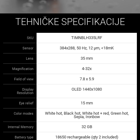
TEHNIČKE SPECIFIKACIJE
TIMNBLH335LRF
SKU
384x288, 50 Hz, 12 μm, <18mK
Sensor
35 mm
Lens
4-32x
Magnification
7.8 x 5.9
Field of view
OLED 1440x1080
Display
Resolution
15 mm
Eye relief
White hot, Black hot, White hot + red, Green hot,
Color modes
Sepia, Ironbow
32 GB
Internal Memory
18650 rechargeable (qty 2 included)
Battery type