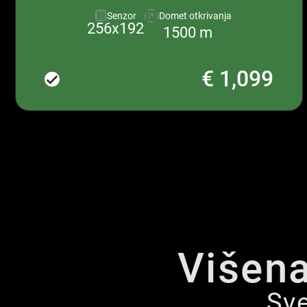
Senzor
Domet otkrivanja
256x192
1500 m
€ 1,099
Višen
Sve