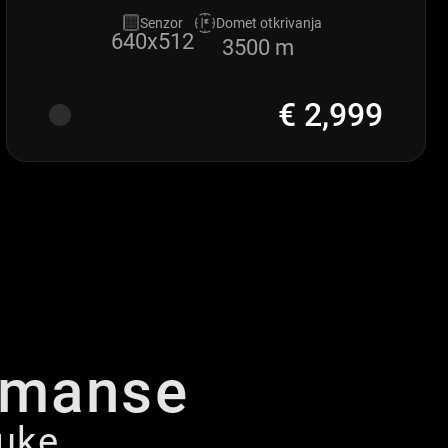
Senzor
Domet otkrivanja
640x512
3500 m
€ 2,999
rmanse
ruke