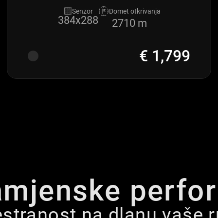
Senzor
Domet otkrivanja
384x288
2710 m
€ 1,799
amjenske perfo
stranost na dlanu vaše 