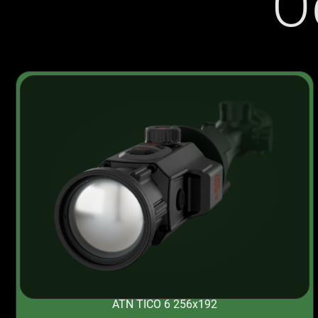
O
ATN TICO 6 256x192