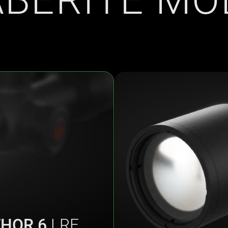
BERITE MO
THOR 6
LRF