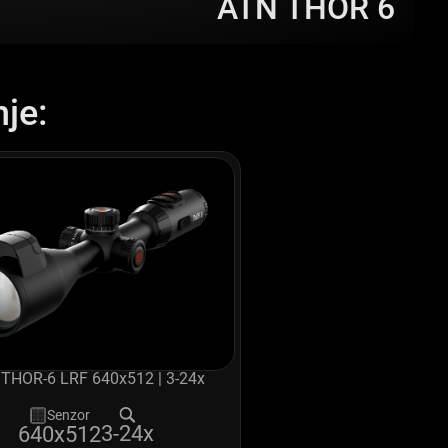
ATN THOR 6
je:
THOR-6 LRF 640x512 | 3-24x
Senzor
3-24x
640x512