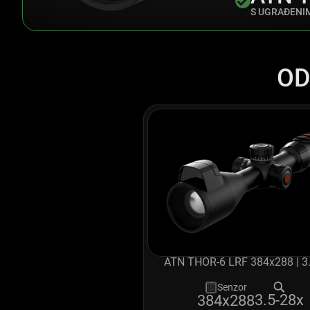
S UGRAĐENI
OD
ATN THOR-6 LRF 384x288 | 3
Senzor
3.5-28x
384x288