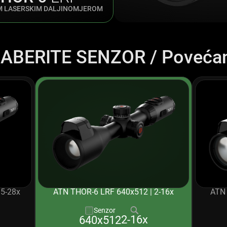
M LASERSKIM DALJINOMJEROM
ABERITE SENZOR / Povećan
.5-28x
ATN THOR-6 LRF 640x512 | 2-16x
ATN 
Senzor
2-16x
640x512